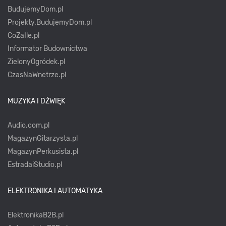
BudujemyDom.pl
Projekty.BudujemyDom.pl
CoZaIle.pl
Informator Budownictwa
ZielonyOgródek.pl
CzasNaWnetrze.pl
MUZYKA I DŹWIĘK
Audio.com.pl
MagazynGitarzysta.pl
MagazynPerkusista.pl
EstradaiStudio.pl
ELEKTRONIKA I AUTOMATYKA
ElektronikaB2B.pl