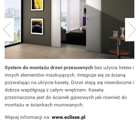
System do montażu drzwi przesuwnych
bez użycia listew i
innych element
ów maskuj
ących. Integruje się ze ścianą
pozwalając na ukrycie kasety. Drzwi stają się niewidoczne i
dobrze wsp
ó
łgrają z całym wnętrzem. Kaseta
przeznaczona jest do ścianek gipsowych jak r
ównie
ż do
montażu w ściankach murowanych.
Więcej informacji na:
www.eclisse.pl