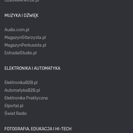
CzasNaWnetrze.pl
MUZYKA I DŹWIĘK
Audio.com.pl
MagazynGitarzysta.pl
MagazynPerkusista.pl
EstradaiStudio.pl
ELEKTRONIKA I AUTOMATYKA
ElektronikaB2B.pl
AutomatykaB2B.pl
Elektronika Praktyczna
Elportal.pl
Świat Radio
FOTOGRAFIA, EDUKACJA I HI-TECH