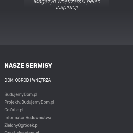
Porady i inspiracje w
najmodniejszych stylach
NASZE SERWISY
DOM, OGRÓD I WNĘTRZA
BudujemyDom.pl
Projekty.BudujemyDom.pl
CoZaIle.pl
Informator Budownictwa
ZielonyOgródek.pl