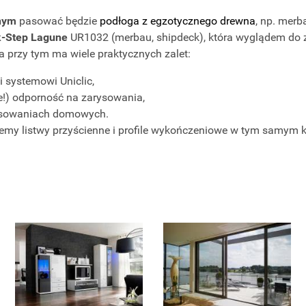
lnym
pasować będzie
podłoga z egzotycznego drewna
, np. mer
k-Step Lagune
UR1032 (merbau, shipdeck), która wyglądem do 
 a przy tym ma wiele praktycznych zalet:
i systemowi Uniclic,
e!) odporność na zarysowania,
tosowaniach domowych.
emy listwy przyścienne i profile wykończeniowe w tym samym k