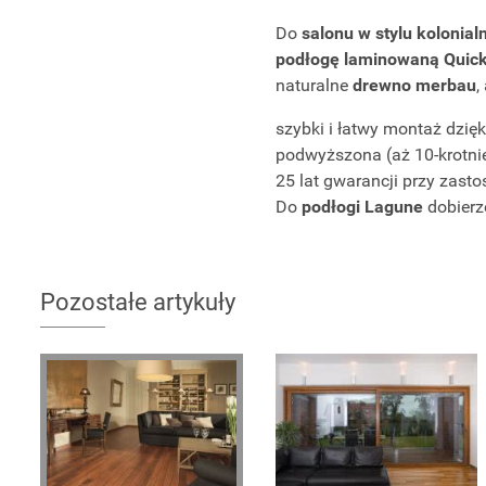
Do
salonu w stylu kolonia
podłogę laminowaną Quic
naturalne
drewno merbau
,
szybki i łatwy montaż dzięk
podwyższona (aż 10-krotni
25 lat gwarancji przy zas
Do
podłogi Lagune
dobierz
Pozostałe artykuły