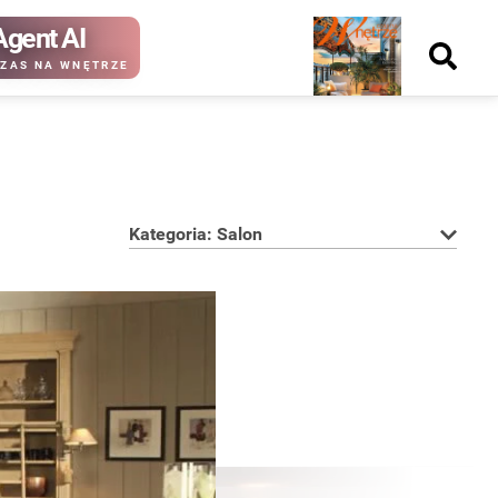
Agent AI
Nowy
ZAS NA WNĘTRZE
numer
Kategoria: Salon
kup ten
kup ten
numer
numer
Wydanie papierowe
Wydanie cyfrowe