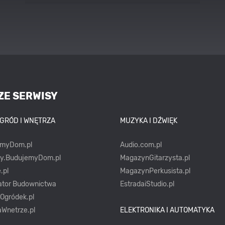
stylach
ZE SERWISY
OGRÓD I WNĘTRZA
MUZYKA I DŹWIĘK
emyDom.pl
Audio.com.pl
ty.BudujemyDom.pl
MagazynGitarzysta.pl
.pl
MagazynPerkusista.pl
ator Budownictwa
EstradaiStudio.pl
yOgródek.pl
Wnetrze.pl
ELEKTRONIKA I AUTOMATYKA