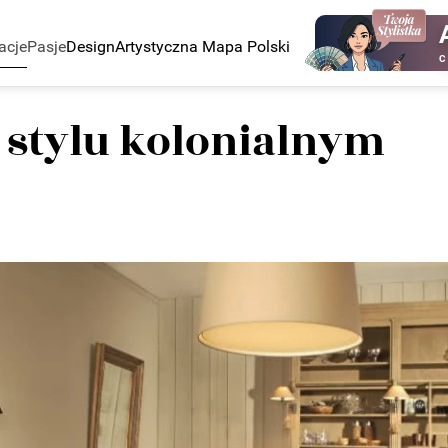
acje
Pasje
Design
Artystyczna Mapa Polski
C
 stylu kolonialnym