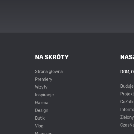
NA SKRÓTY
NAS
Strona główna
DOM, 
Premiery
Buduj
Wizyty
Projek
Inspiracje
CoZaIle
Galeria
Inform
Design
Zielon
Butik
CzasNa
Vlog
Magazyn