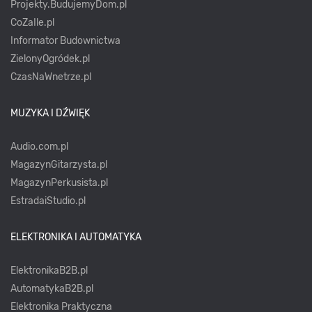
Projekty.BudujemyDom.pl
CoZaIle.pl
Informator Budownictwa
ZielonyOgródek.pl
CzasNaWnetrze.pl
MUZYKA I DŹWIĘK
Audio.com.pl
MagazynGitarzysta.pl
MagazynPerkusista.pl
EstradaiStudio.pl
ELEKTRONIKA I AUTOMATYKA
ElektronikaB2B.pl
AutomatykaB2B.pl
Elektronika Praktyczna