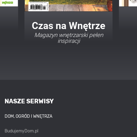
Twój Dom Twój Styl
Porady i inspiracje w
najmodniejszych stylach
NASZE SERWISY
DOM, OGRÓD I WNĘTRZA
BudujemyDom.pl