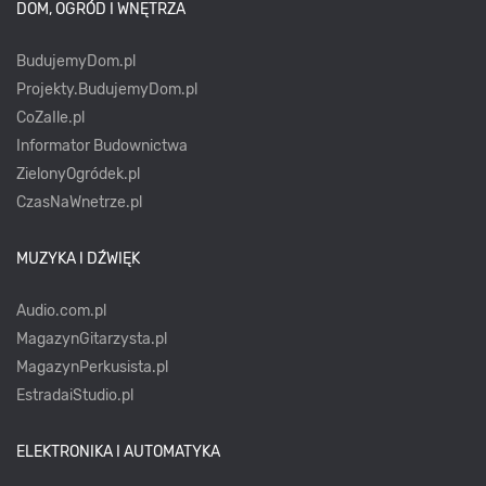
DOM, OGRÓD I WNĘTRZA
BudujemyDom.pl
Projekty.BudujemyDom.pl
CoZaIle.pl
Informator Budownictwa
ZielonyOgródek.pl
CzasNaWnetrze.pl
MUZYKA I DŹWIĘK
Audio.com.pl
MagazynGitarzysta.pl
MagazynPerkusista.pl
EstradaiStudio.pl
ELEKTRONIKA I AUTOMATYKA