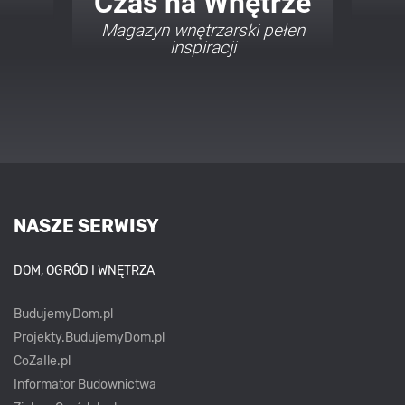
Twój Dom Twój Styl
Porady i inspiracje w
najmodniejszych stylach
NASZE SERWISY
DOM, OGRÓD I WNĘTRZA
BudujemyDom.pl
Projekty.BudujemyDom.pl
CoZaIle.pl
Informator Budownictwa