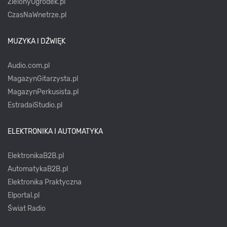
ZielonyOgródek.pl
CzasNaWnetrze.pl
MUZYKA I DŹWIĘK
Audio.com.pl
MagazynGitarzysta.pl
MagazynPerkusista.pl
EstradaiStudio.pl
ELEKTRONIKA I AUTOMATYKA
ElektronikaB2B.pl
AutomatykaB2B.pl
Elektronika Praktyczna
Elportal.pl
Świat Radio