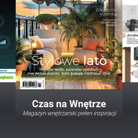
Twój Dom Twój Styl
Porady i inspiracje w najmodniejszych
stylach