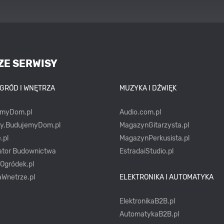
ZE SERWISY
OGRÓD I WNĘTRZA
MUZYKA I DŹWIĘK
emyDom.pl
Audio.com.pl
ty.BudujemyDom.pl
MagazynGitarzysta.pl
.pl
MagazynPerkusista.pl
ator Budownictwa
EstradaiStudio.pl
yOgródek.pl
Wnetrze.pl
ELEKTRONIKA I AUTOMATYKA
ElektronikaB2B.pl
AutomatykaB2B.pl