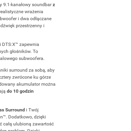
sy 9.1-kanałowy soundbar
z
ealistyczne wrażenia
bwoofer i dwa odłączane
dźwięk przestrzenny i
i DTS:X™ zapewnia
nych głośników. To
-calowego subwoofera.
iki surround za sobą, aby
ztery zwrócone ku górze
wbudowany akumulator można
ają
do
10 godzin
ess Surround
i Twój
on™. Dodatkowo, dzięki
 całą ulubioną zawartość
aden problem. Dzięki