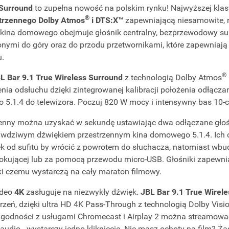
 Surround
to zupełna nowość na polskim rynku! Najwyższej kla
®
strzennego Dolby Atmos
i DTS:X™
zapewniającą niesamowite, r
kina domowego obejmuje głośnik centralny, bezprzewodowy su
onymi do góry oraz do przodu przetwornikami, które zapewniają 
u.
®
 Bar 9.1 True Wireless Surround
z technologią Dolby Atmos
enia odsłuchu dzięki zintegrowanej kalibracji położenia odłącza
io 5.1.4 do telewizora. Poczuj 820 W mocy i intensywny bas 10
enny można uzyskać w sekundę ustawiając dwa odłączane głośn
rawdziwym dźwiękiem przestrzennym kina domowego 5.1.4. Ich c
więk od sufitu by wrócić z powrotem do słuchacza, natomiast 
dokującej lub za pomocą przewodu micro-USB. Głośniki zapewni
ęki czemu wystarczą na cały maraton filmowy.
ideo
4K
zasługuje na niezwykły dźwięk.
JBL Bar 9.1 True Wirel
rzeń, dzięki ultra HD 4K Pass-Through z technologią Dolby Visi
odności z usługami Chromecast i Airplay 2 można streamować
 audio - wystarczy jedno kliknięcie. Nie masz ochoty na film? Ż