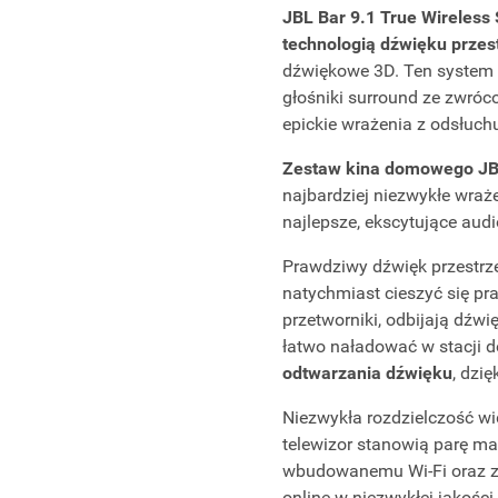
JBL Bar 9.1 True Wireless
technologią dźwięku prze
dźwiękowe 3D. Ten system 
głośniki surround ze zwróc
epickie wrażenia z odsłuch
Zestaw kina domowego JBL
najbardziej niezwykłe wraż
najlepsze, ekscytujące aud
Prawdziwy dźwięk przestrz
natychmiast cieszyć się p
przetworniki, odbijają dź
łatwo naładować w stacji 
odtwarzania dźwięku
, dzi
Niezwykła rozdzielczość w
telewizor stanowią parę ma
wbudowanemu Wi-Fi oraz zg
online w niezwykłej jakości