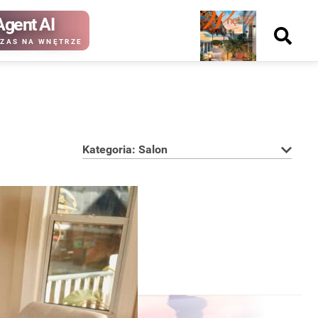
Agent AI
Nowy
ZAS NA WNĘTRZE
numer
Kategoria: Salon
kup ten
kup ten
numer
numer
Wydanie papierowe
Wydanie cyfrowe