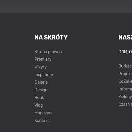
NA SKRÓTY
NAS
Strona główna
DOM, 
Premiery
Buduj
Wizyty
Projek
Inspiracje
CoZaIle
Galeria
Inform
Design
Zielon
Butik
CzasNa
Vlog
Magazyn
Kontakt