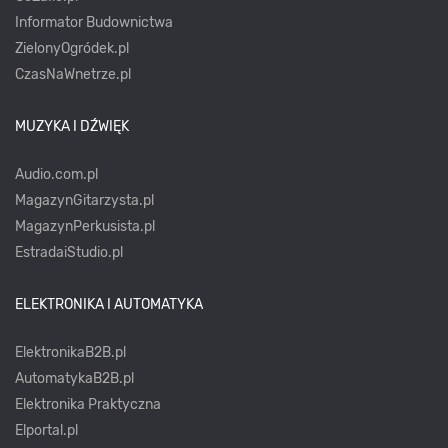
Informator Budownictwa
ZielonyOgródek.pl
CzasNaWnetrze.pl
MUZYKA I DŹWIĘK
Audio.com.pl
MagazynGitarzysta.pl
MagazynPerkusista.pl
EstradaiStudio.pl
ELEKTRONIKA I AUTOMATYKA
ElektronikaB2B.pl
AutomatykaB2B.pl
Elektronika Praktyczna
Elportal.pl