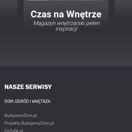
Twój Dom Twój Styl
Porady i inspiracje w
najmodniejszych stylach
NASZE SERWISY
DOM, OGRÓD I WNĘTRZA
BudujemyDom.pl
Projekty.BudujemyDom.pl
CoZaIle.pl