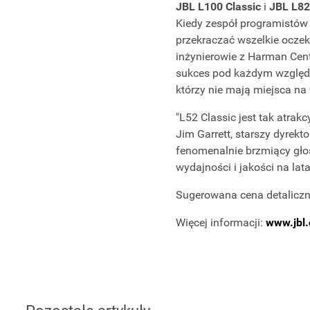
JBL L100 Classic
i
JBL L82
Kiedy zespół programistów 
przekraczać wszelkie oczek
inżynierowie z Harman Cente
sukces pod każdym wzglę
którzy nie mają miejsca na 
"L52 Classic jest tak atrak
Jim Garrett, starszy dyrekt
fenomenalnie brzmiący głośn
wydajności i jakości na lat
Sugerowana cena detaliczna
Więcej informacji:
www.jbl.