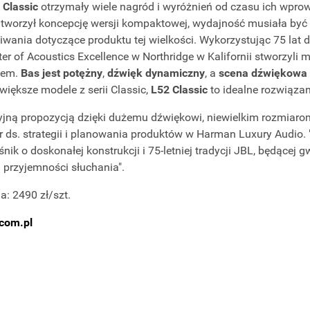
 Classic
otrzymały wiele nagród i wyróżnień od czasu ich wpro
tworzył koncepcję wersji kompaktowej, wydajność musiała być 
iwania dotyczące produktu tej wielkości. Wykorzystując 75 lat
r of Acoustics Excellence w Northridge w Kalifornii stworzyli 
dem.
Bas jest potężny
,
dźwięk dynamiczny
, a
scena dźwiękowa 
większe modele z serii Classic,
L52 Classic
to idealne rozwiązan
cyjną propozycją dzięki dużemu dźwiękowi, niewielkim rozmiarom
or ds. strategii i planowania produktów w Harman Luxury Audio.
ik o doskonałej konstrukcji i 75-letniej tradycji JBL, będącej 
a przyjemności słuchania".
: 2490 zł/szt.
com.pl