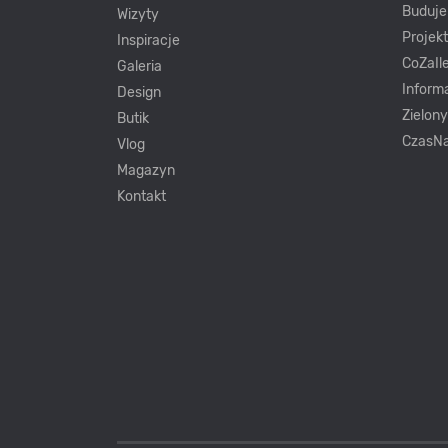
Buduj
Wizyty
Projek
Inspiracje
CoZaIle
Galeria
Inform
Design
Zielon
Butik
CzasNa
Vlog
Magazyn
Kontakt