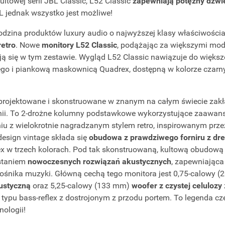
ltowej serii JBL Classic, L52 Classic
zapewniają potężny dźwi
L jednak wszystko jest możliwe!
odzina produktów luxury audio o najwyższej klasy właściwości
etro
. Nowe
monitory L52 Classic
, podążając za większymi mod
ują się w tym zestawie. Wygląd L52 Classic nawiązuje do więk
ego i piankową maskownicą Quadrex, dostępną w kolorze czarny
projektowane i skonstruowane w znanym na całym świecie zakład
rnii. To 2-drożne kolumny podstawkowe wykorzystujące zaawan
u z wielokrotnie nagradzanym stylem retro, inspirowanym prze
esign vintage składa się
obudowa z prawdziwego forniru z d
x w trzech kolorach. Pod tak skonstruowaną, kultową obudową 
staniem
nowoczesnych rozwiązań akustycznych
, zapewniająca
łośnika muzyki. Główną cechą tego monitora jest 0,75-calowy 
ustyczną
oraz 5,25-calowy (133 mm)
woofer z czystej celulozy
typu bass-reflex z dostrojonym z przodu portem. To legenda cz
ologii!