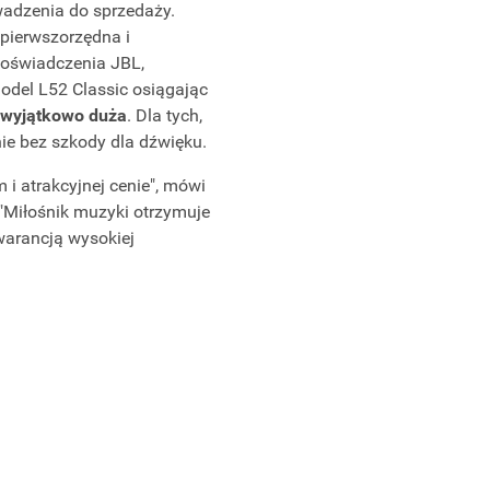
wadzenia do sprzedaży.
pierwszorzędna i
 doświadczenia JBL,
model L52 Classic osiągając
wyjątkowo duża
. Dla tych,
ie bez szkody dla dźwięku.
 i atrakcyjnej cenie", mówi
 "Miłośnik muzyki otrzymuje
gwarancją wysokiej