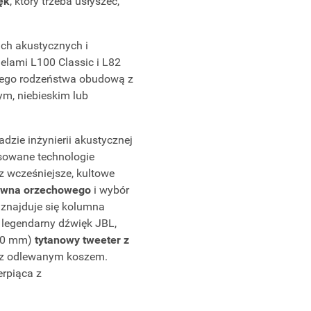
ęk
, który trzeba usłyszeć,
ach akustycznych i
elami L100 Classic i L82
szego rodzeństwa obudową z
m, niebieskim lub
zie inżynierii akustycznej
sowane technologie
z wcześniejsze, kultowe
rewna orzechowego
i wybór
znajduje się kolumna
 legendarny dźwięk JBL,
(20 mm)
tytanowy tweeter z
z odlewanym koszem.
erpiąca z