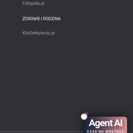
Fotopolis.pl
ZDROWIE I RODZINA
KtoCieWyleczy.pl
Agent AI
CZAS NA WNĘTRZE