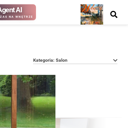
Agent AI
Nowy
ZAS NA WNĘTRZE
numer
Kategoria: Salon
kup ten
kup ten
numer
numer
Wydanie papierowe
Wydanie cyfrowe