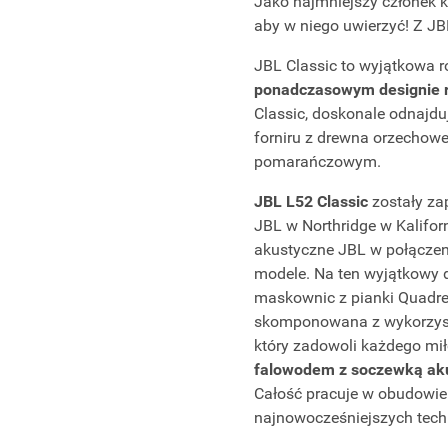
Jako najmniejszy członek ku
aby w niego uwierzyć! Z JB
JBL Classic to wyjątkowa r
ponadczasowym designie r
Classic, doskonale odnajd
forniru z drewna orzechow
pomarańczowym.
JBL L52 Classic
zostały za
JBL w Northridge w Kalifo
akustyczne JBL w połączeni
modele. Na ten wyjątkowy d
maskownic z pianki Quadre
skomponowana z wykorzy
który zadowoli każdego mi
falowodem z soczewką ak
Całość pracuje w obudowie 
najnowocześniejszych techn