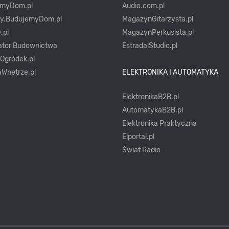
emyDom.pl
Audio.com.pl
ty.BudujemyDom.pl
MagazynGitarzysta.pl
.pl
MagazynPerkusista.pl
ator Budownictwa
EstradaiStudio.pl
yOgródek.pl
Wnetrze.pl
ELEKTRONIKA I AUTOMATYKA
ElektronikaB2B.pl
AutomatykaB2B.pl
Elektronika Praktyczna
Elportal.pl
Świat Radio