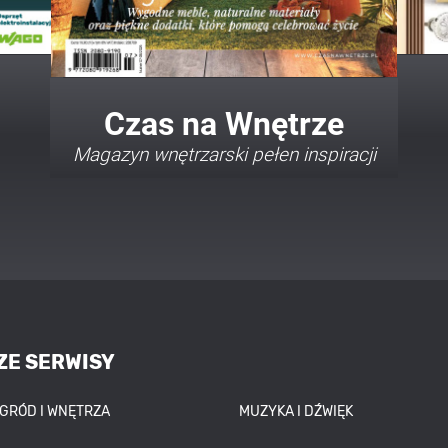
Twój Dom Twój Styl
Porady i inspiracje w najmodniejszych
stylach
ZE SERWISY
OGRÓD I WNĘTRZA
MUZYKA I DŹWIĘK