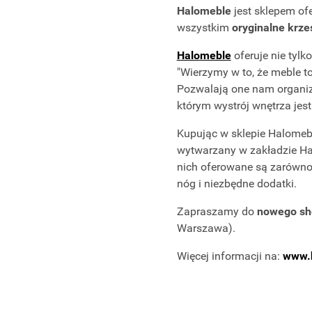
Halomeble
jest sklepem of
wszystkim
oryginalne krze
Halomeble
oferuje nie tylk
"Wierzymy w to, że meble to
Pozwalają one nam organiz
którym wystrój wnętrza jes
Kupując w sklepie Halomeb
wytwarzany w zakładzie Hal
nich oferowane są zarówn
nóg i niezbędne dodatki.
Zapraszamy do
nowego sh
Warszawa).
Więcej informacji na:
www.