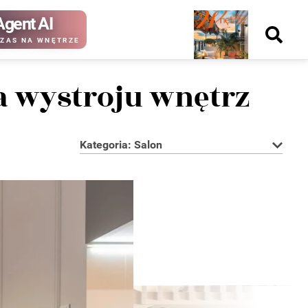
Agent AI
Nowy
ZAS NA WNĘTRZE
numer
a wystroju wnętrz
Kategoria: Salon
kup ten
kup ten
numer
numer
Wydanie papierowe
Wydanie cyfrowe