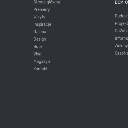
Strona główna
DOM, 
Premiery
Buduj
Wizyty
Projek
Inspiracje
CoZaIle
Galeria
Inform
Design
Zielon
Butik
CzasNa
Vlog
Magazyn
Kontakt