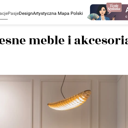
acje
Pasje
Design
Artystyczna Mapa Polski
C
esne meble i akcesori