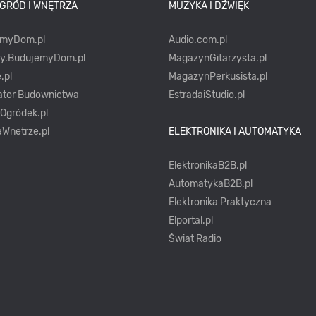
OGRÓD I WNĘTRZA
MUZYKA I DŹWIĘK
emyDom.pl
Audio.com.pl
ty.BudujemyDom.pl
MagazynGitarzysta.pl
.pl
MagazynPerkusista.pl
ator Budownictwa
EstradaiStudio.pl
yOgródek.pl
Wnetrze.pl
ELEKTRONIKA I AUTOMATYKA
ElektronikaB2B.pl
AutomatykaB2B.pl
Elektronika Praktyczna
Elportal.pl
Świat Radio