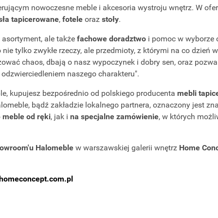
erującym nowoczesne meble i akcesoria wystroju wnętrz. W oferc
sła tapicerowane
,
fotele
oraz
stoły
.
o asortyment, ale także
fachowe doradztwo
i pomoc w wyborze 
 nie tylko zwykłe rzeczy, ale przedmioty, z którymi na co dzień 
ować chaos, dbają o nasz wypoczynek i dobry sen, oraz pozwal
t odzwierciedleniem naszego charakteru".
le, kupujesz bezpośrednio od polskiego producenta
mebli tapi
omeble, bądź zakładzie lokalnego partnera, oznaczony jest zn
o
meble od ręki
, jak i
na specjalne zamówienie
, w których możli
owroom'u Halomeble
w warszawskiej galerii wnętrz
Home Conc
homeconcept.com.pl