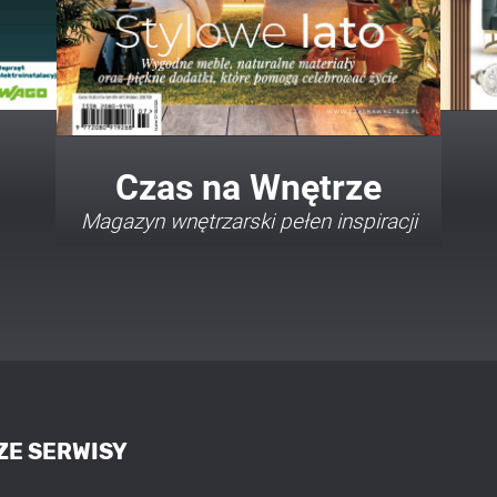
Twój Dom Twój Styl
Porady i inspiracje w najmodniejszych
stylach
ZE SERWISY