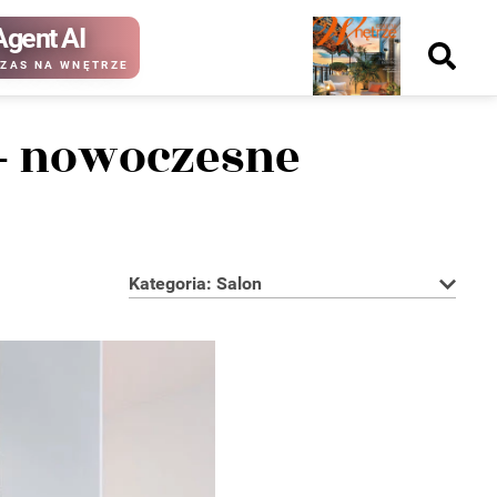
Agent AI
Nowy
ZAS NA WNĘTRZE
numer
- nowoczesne
kup ten
kup ten
numer
numer
Wydanie papierowe
Wydanie cyfrowe
Kategoria: Salon