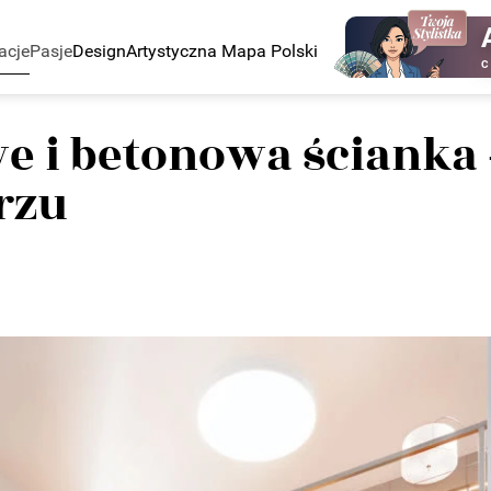
acje
Pasje
Design
Artystyczna Mapa Polski
C
 i betonowa ścianka 
rzu