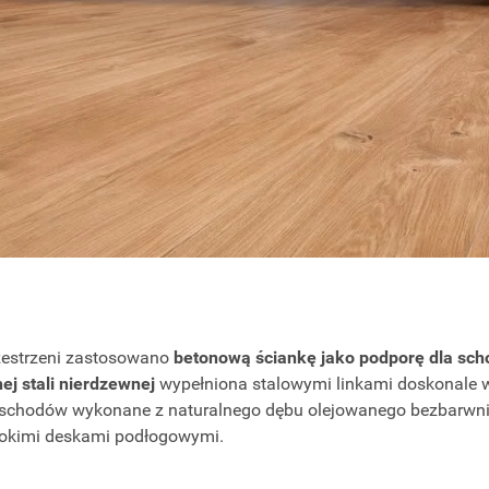
rzestrzeni zastosowano
betonową ściankę jako podporę dla sc
j stali nierdzewnej
wypełniona stalowymi linkami doskonale wp
e schodów wykonane z naturalnego dębu olejowanego bezbarwni
erokimi deskami podłogowymi.