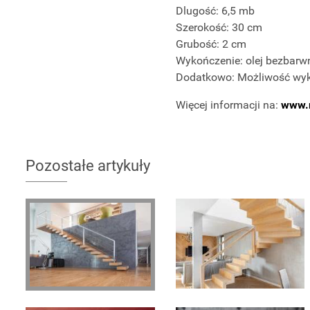
Dlugość: 6,5 mb
Szerokość: 30 cm
Grubość: 2 cm
Wykończenie: olej bezbarw
Dodatkowo: Możliwość wyk
Więcej informacji na:
www.
Pozostałe artykuły