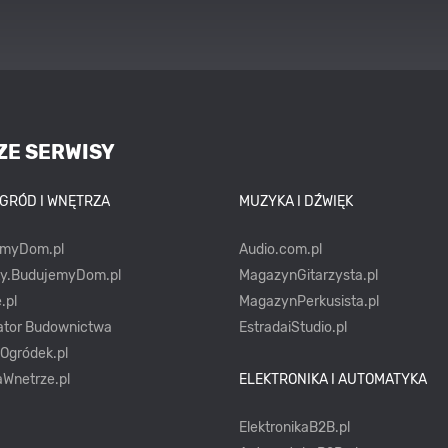
ZE SERWISY
OGRÓD I WNĘTRZA
MUZYKA I DŹWIĘK
emyDom.pl
Audio.com.pl
ty.BudujemyDom.pl
MagazynGitarzysta.pl
.pl
MagazynPerkusista.pl
ator Budownictwa
EstradaiStudio.pl
yOgródek.pl
Wnetrze.pl
ELEKTRONIKA I AUTOMATYKA
ElektronikaB2B.pl