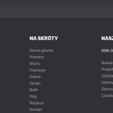
NA SKRÓTY
NAS
Strona główna
DOM, 
Premiery
Buduj
Wizyty
Projek
Inspiracje
CoZaIle
Galeria
Inform
Design
Zielon
Butik
CzasNa
Vlog
Magazyn
Kontakt