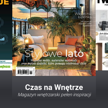
Twój Dom Twój Styl
Porady i inspiracje w najmodniejszych
stylach