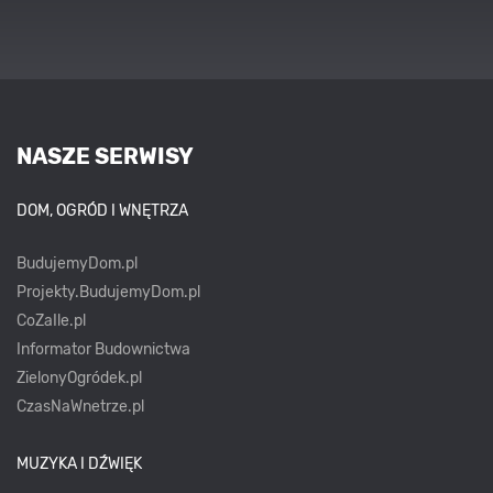
NASZE SERWISY
DOM, OGRÓD I WNĘTRZA
BudujemyDom.pl
Projekty.BudujemyDom.pl
CoZaIle.pl
Informator Budownictwa
ZielonyOgródek.pl
CzasNaWnetrze.pl
MUZYKA I DŹWIĘK