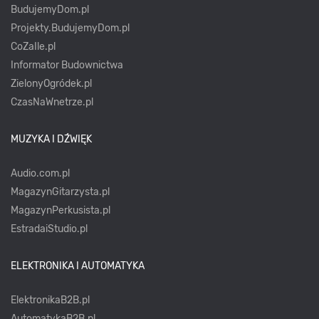
BudujemyDom.pl
Projekty.BudujemyDom.pl
CoZaIle.pl
Informator Budownictwa
ZielonyOgródek.pl
CzasNaWnetrze.pl
MUZYKA I DŹWIĘK
Audio.com.pl
MagazynGitarzysta.pl
MagazynPerkusista.pl
EstradaiStudio.pl
ELEKTRONIKA I AUTOMATYKA
ElektronikaB2B.pl
AutomatykaB2B.pl