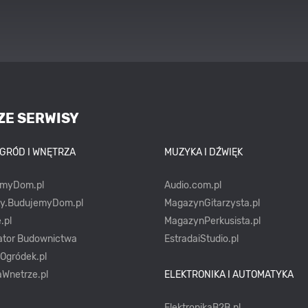
ZE SERWISY
OGRÓD I WNĘTRZA
MUZYKA I DŹWIĘK
emyDom.pl
Audio.com.pl
ty.BudujemyDom.pl
MagazynGitarzysta.pl
.pl
MagazynPerkusista.pl
ator Budownictwa
EstradaiStudio.pl
yOgródek.pl
Wnetrze.pl
ELEKTRONIKA I AUTOMATYKA
ElektronikaB2B.pl