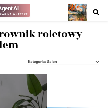
Agent AI
Nowy
ZAS NA WNĘTRZE
numer
rownik roletowy
tłem
kup ten
kup ten
numer
numer
Wydanie papierowe
Wydanie cyfrowe
Kategoria: Salon