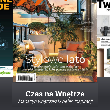
Twój Dom Twój Styl
Porady i inspiracje w najmodniejszych
stylach