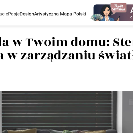
acje
Pasje
Design
Artystyczna Mapa Polski
C
la w Twoim domu: Ste
ja w zarządzaniu świa