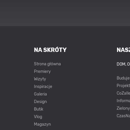
NA SKRÓTY
NAS
Strona główna
DOM, 
Premiery
Buduj
Wizyty
Projek
Inspiracje
CoZaIle
Galeria
Inform
Design
Zielon
Butik
CzasNa
Vlog
Magazyn