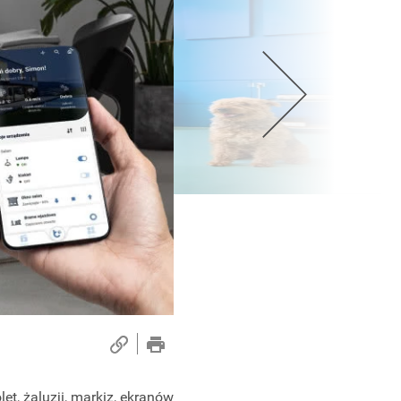
et, żaluzji, markiz, ekranów