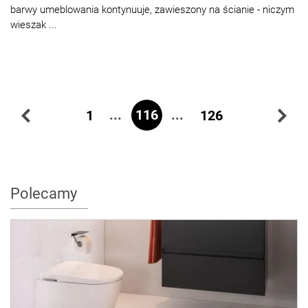
barwy umeblowania kontynuuje, zawieszony na ścianie - niczym
wieszak ...
...
116
...
1
126
Polecamy