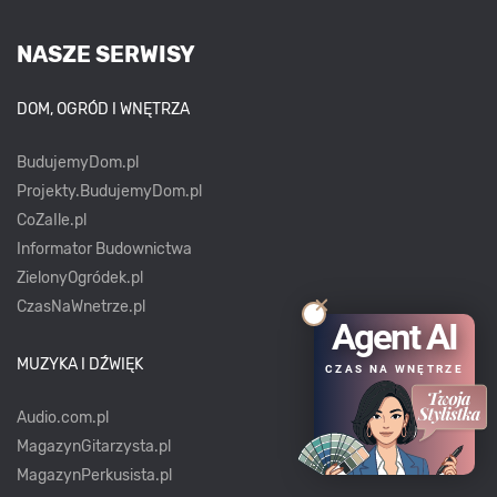
NASZE SERWISY
DOM, OGRÓD I WNĘTRZA
BudujemyDom.pl
Projekty.BudujemyDom.pl
CoZaIle.pl
Informator Budownictwa
ZielonyOgródek.pl
CzasNaWnetrze.pl
Agent AI
MUZYKA I DŹWIĘK
CZAS NA WNĘTRZE
Audio.com.pl
MagazynGitarzysta.pl
MagazynPerkusista.pl