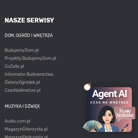
NASZE SERWISY
DOM, OGRÓD I WNĘTRZA
BudujemyDom.pl
Projekty.BudujemyDom.pl
CoZaIle.pl
Informator Budownictwa
ZielonyOgródek.pl
Agent AI
CzasNaWnetrze.pl
CZAS NA WNĘTRZE
MUZYKA I DŹWIĘK
Audio.com.pl
MagazynGitarzysta.pl
MagazynPerkusista.pl