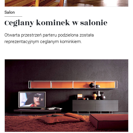
Salon
Ceglany kominek w salonie
Otwarta przestrzeń parteru podzielona została
reprezentacyjnym ceglanym kominkiem.