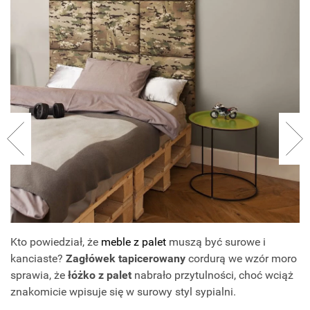
Kto powiedział, że
meble z palet
muszą być surowe i
kanciaste?
Zagłówek tapicerowany
cordurą we wzór moro
sprawia, że
łóżko z palet
nabrało przytulności, choć wciąż
znakomicie wpisuje się w surowy styl sypialni.