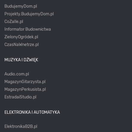
BudujemyDom.pl
Projekty.BudujemyDom.pl
CoZaIle.pl
Informator Budownictwa
ZielonyOgródek.pl
CzasNaWnetrze.pl
MUZYKA I DŹWIĘK
Audio.com.pl
MagazynGitarzysta.pl
MagazynPerkusista.pl
EstradaiStudio.pl
ELEKTRONIKA I AUTOMATYKA
ElektronikaB2B.pl