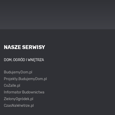
NASZE SERWISY
DOM, OGRÓD I WNĘTRZA
BudujemyDom.pl
Projekty.BudujemyDom.pl
CoZaIle.pl
Informator Budownictwa
ZielonyOgródek.pl
CzasNaWnetrze.pl