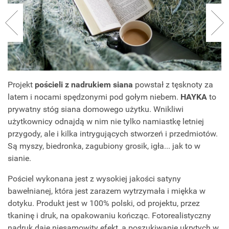
Projekt
pościeli z nadrukiem siana
powstał z tęsknoty za
latem i nocami spędzonymi pod gołym niebem.
HAYKA
to
prywatny stóg siana domowego użytku. Wnikliwi
użytkownicy odnajdą w nim nie tylko namiastkę letniej
przygody, ale i kilka intrygujących stworzeń i przedmiotów.
Są myszy, biedronka, zagubiony grosik, igła... jak to w
sianie.
Pościel wykonana jest z wysokiej jakości satyny
bawełnianej, która jest zarazem wytrzymała i miękka w
dotyku. Produkt jest w 100% polski, od projektu, przez
tkaninę i druk, na opakowaniu kończąc. Fotorealistyczny
nadruk daje niesamowity efekt, a poszukiwanie ukrytych w