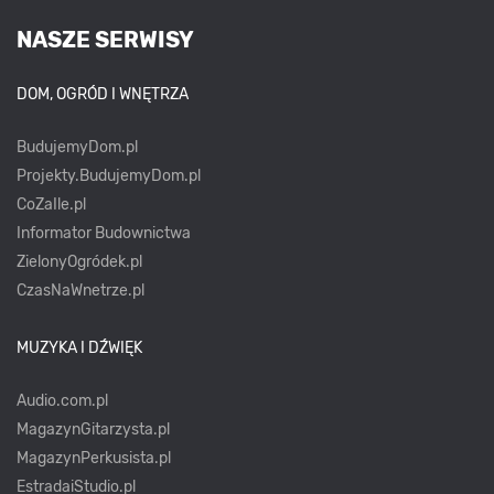
NASZE SERWISY
DOM, OGRÓD I WNĘTRZA
BudujemyDom.pl
Projekty.BudujemyDom.pl
CoZaIle.pl
Informator Budownictwa
ZielonyOgródek.pl
CzasNaWnetrze.pl
MUZYKA I DŹWIĘK
Audio.com.pl
MagazynGitarzysta.pl
MagazynPerkusista.pl
EstradaiStudio.pl