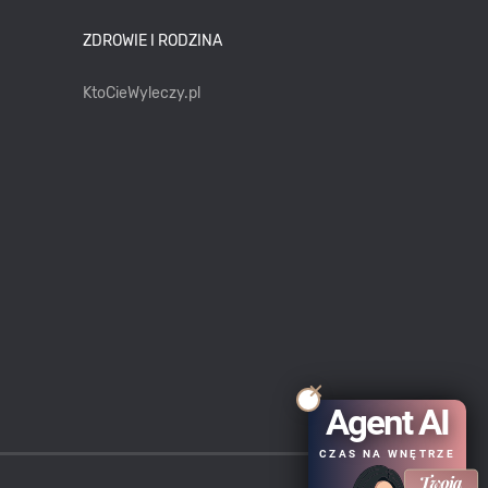
ZDROWIE I RODZINA
KtoCieWyleczy.pl
Agent AI
CZAS NA WNĘTRZE