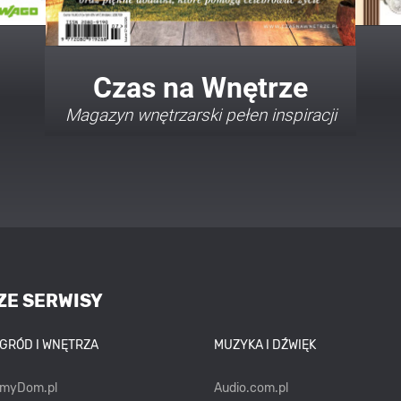
Twój Dom Twój Styl
Porady i inspiracje w najmodniejszych
stylach
ZE SERWISY
OGRÓD I WNĘTRZA
MUZYKA I DŹWIĘK
emyDom.pl
Audio.com.pl