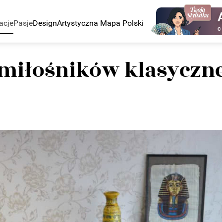
acje
Pasje
Design
Artystyczna Mapa Polski
C
 miłośników klasyczne