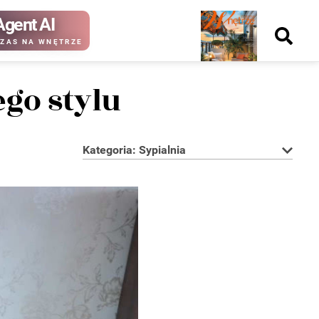
Agent AI
Nowy
ZAS NA WNĘTRZE
numer
go stylu
Kategoria: Sypialnia
kup ten
kup ten
numer
numer
Wydanie papierowe
Wydanie cyfrowe