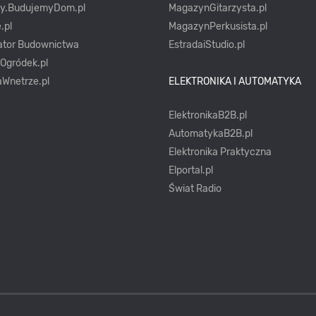
ty.BudujemyDom.pl
MagazynGitarzysta.pl
.pl
MagazynPerkusista.pl
ator Budownictwa
EstradaiStudio.pl
yOgródek.pl
Wnetrze.pl
ELEKTRONIKA I AUTOMATYKA
ElektronikaB2B.pl
AutomatykaB2B.pl
Elektronika Praktyczna
Elportal.pl
Świat Radio