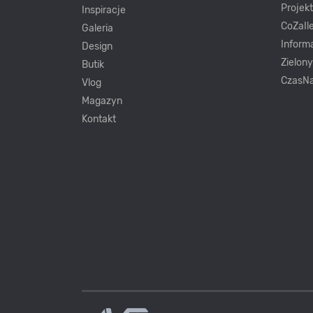
Projek
Inspiracje
CoZaIle
Galeria
Inform
Design
Zielon
Butik
CzasNa
Vlog
Magazyn
Kontakt