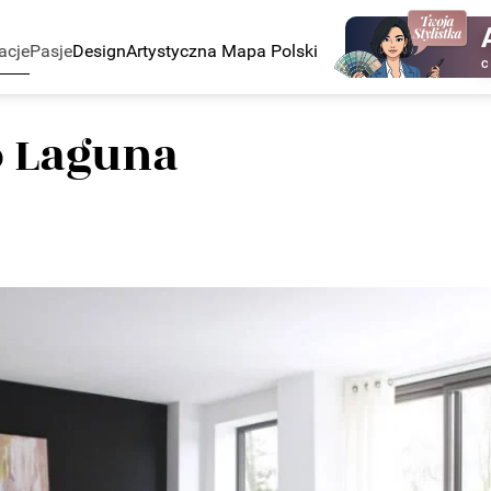
acje
Pasje
Design
Artystyczna Mapa Polski
C
o Laguna