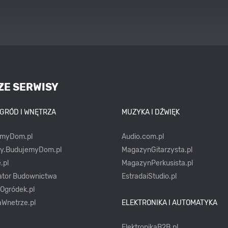
ZE SERWISY
OGRÓD I WNĘTRZA
MUZYKA I DŹWIĘK
emyDom.pl
Audio.com.pl
ty.BudujemyDom.pl
MagazynGitarzysta.pl
.pl
MagazynPerkusista.pl
ator Budownictwa
EstradaiStudio.pl
yOgródek.pl
Wnetrze.pl
ELEKTRONIKA I AUTOMATYKA
ElektronikaB2B.pl