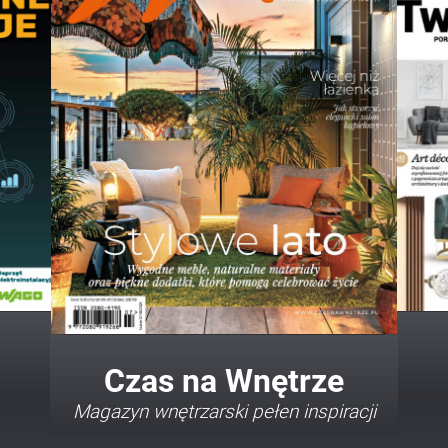
Twój Dom Twój Styl
Porady i inspiracje w najmodniejszych
stylach