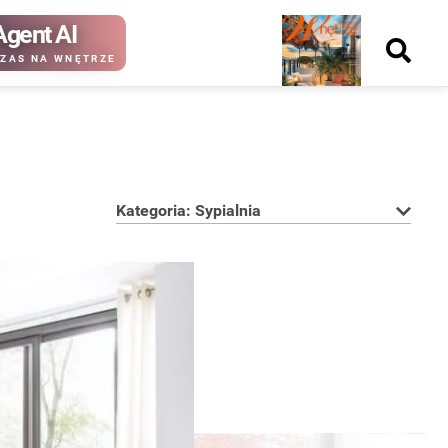
Agent AI
Nowy
ZAS NA WNĘTRZE
numer
Kategoria: Sypialnia
kup ten
kup ten
numer
numer
Wydanie papierowe
Wydanie cyfrowe