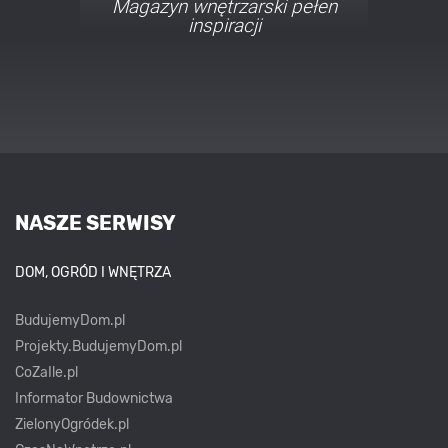
Porady i inspiracje w
najmodniejszych stylach
NASZE SERWISY
DOM, OGRÓD I WNĘTRZA
BudujemyDom.pl
Projekty.BudujemyDom.pl
CoZaIle.pl
Informator Budownictwa
ZielonyOgródek.pl