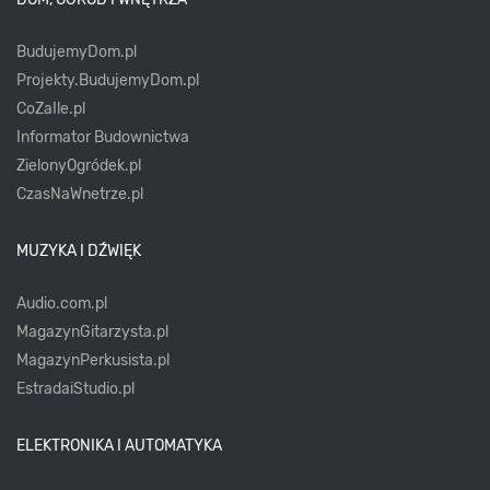
BudujemyDom.pl
Projekty.BudujemyDom.pl
CoZaIle.pl
Informator Budownictwa
ZielonyOgródek.pl
CzasNaWnetrze.pl
MUZYKA I DŹWIĘK
Audio.com.pl
MagazynGitarzysta.pl
MagazynPerkusista.pl
EstradaiStudio.pl
ELEKTRONIKA I AUTOMATYKA