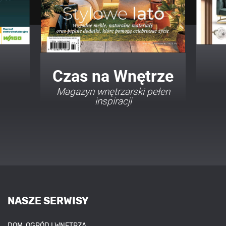
Twój Dom Twój Styl
Porady i inspiracje w
najmodniejszych stylach
NASZE SERWISY
DOM, OGRÓD I WNĘTRZA