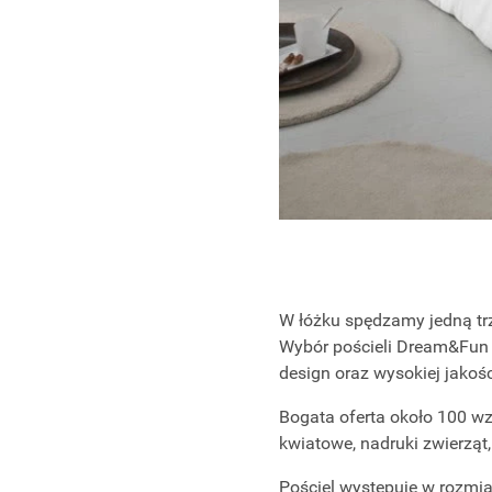
W łóżku spędzamy jedną trz
Wybór pościeli Dream&Fun m
design oraz wysokiej jakoś
Bogata oferta około 100 wz
kwiatowe, nadruki zwierząt,
Pościel występuje w rozmi