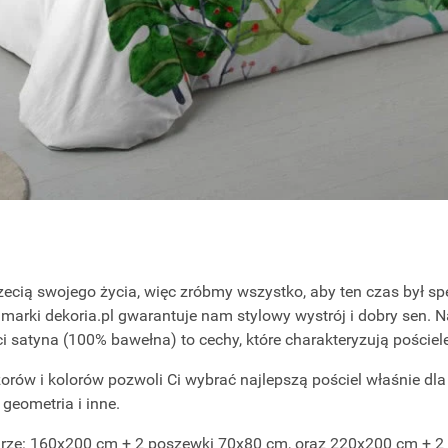
ecią swojego życia, więc zróbmy wszystko, aby ten czas był spę
arki dekoria.pl gwarantuje nam stylowy wystrój i dobry sen. N
ci satyna (100% bawełna) to cechy, które charakteryzują poście
orów i kolorów pozwoli Ci wybrać najlepszą pościel właśnie dla
 geometria i inne.
arze: 160x200 cm + 2 poszewki 70x80 cm, oraz 220x200 cm + 2