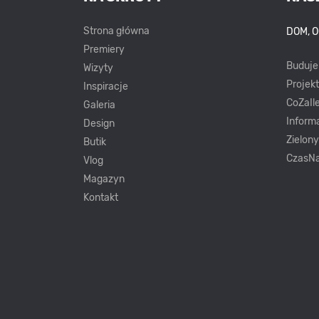
Strona główna
DOM, 
Premiery
Buduj
Wizyty
Projek
Inspiracje
CoZaIle
Galeria
Inform
Design
Zielon
Butik
CzasNa
Vlog
Magazyn
Kontakt