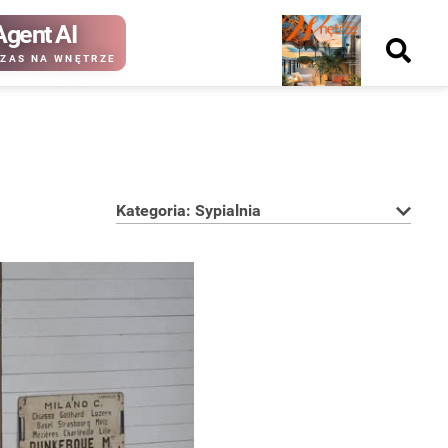
Agent AI
Nowy
ZAS NA WNĘTRZE
numer
Kategoria: Sypialnia
kup ten
kup ten
numer
numer
Wydanie papierowe
Wydanie cyfrowe