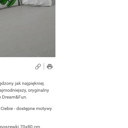
dzony jak najpiękniej.
ajmodniejszy, oryginalny
le Dream&Fun.
 Ciebie - dostępne motywy
 poszewki 70x80 cm.