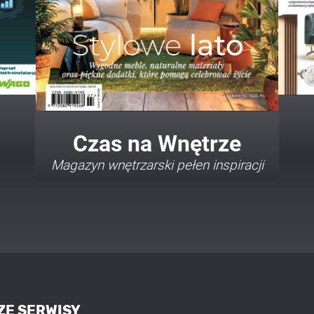
Twój Dom Twój Styl
Porady i inspiracje w najmodniejszych
stylach
ZE SERWISY