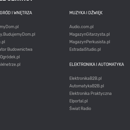
OGRÓD I WNĘTRZA
MUZYKA I DŹWIĘK
emyDom.pl
Audio.com.pl
ty.BudujemyDom.pl
MagazynGitarzysta.pl
.pl
MagazynPerkusista.pl
ator Budownictwa
EstradaiStudio.pl
yOgródek.pl
Wnetrze.pl
ELEKTRONIKA I AUTOMATYKA
ElektronikaB2B.pl
AutomatykaB2B.pl
Elektronika Praktyczna
Elportal.pl
Świat Radio