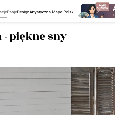
acje
Pasje
Design
Artystyczna Mapa Polski
C
- piękne sny