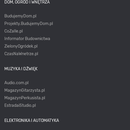
DOM, OGRÓD I WNĘTRZA
BudujemyDom.pl
Projekty.BudujemyDom.pl
CoZaIle.pl
Informator Budownictwa
ZielonyOgródek.pl
CzasNaWnetrze.pl
MUZYKA I DŹWIĘK
Audio.com.pl
MagazynGitarzysta.pl
MagazynPerkusista.pl
EstradaiStudio.pl
ELEKTRONIKA I AUTOMATYKA