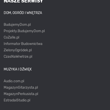
NASZE SERWISY
DOM, OGRÓD I WNĘTRZA
BudujemyDom.pl
Projekty.BudujemyDom.pl
CoZaIle.pl
Informator Budownictwa
ZielonyOgródek.pl
CzasNaWnetrze.pl
MUZYKA I DŹWIĘK
Audio.com.pl
MagazynGitarzysta.pl
MagazynPerkusista.pl
EstradaiStudio.pl