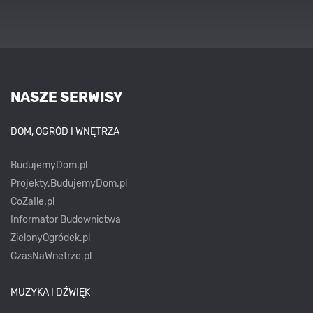
NASZE SERWISY
DOM, OGRÓD I WNĘTRZA
BudujemyDom.pl
Projekty.BudujemyDom.pl
CoZaIle.pl
Informator Budownictwa
ZielonyOgródek.pl
CzasNaWnetrze.pl
MUZYKA I DŹWIĘK