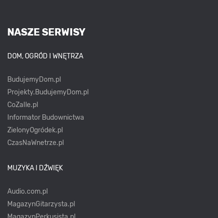
NASZE SERWISY
DOM, OGRÓD I WNĘTRZA
BudujemyDom.pl
Projekty.BudujemyDom.pl
CoZaIle.pl
Informator Budownictwa
ZielonyOgródek.pl
CzasNaWnetrze.pl
MUZYKA I DŹWIĘK
Audio.com.pl
MagazynGitarzysta.pl
MagazynPerkusista.pl