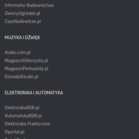
Informator Budownictwa
ZielonyOgródek.pl
CzasNaWnetrze.pl
MUZYKA I DŹWIĘK
Audio.com.pl
MagazynGitarzysta.pl
MagazynPerkusista.pl
EstradaiStudio.pl
ELEKTRONIKA I AUTOMATYKA
ElektronikaB2B.pl
AutomatykaB2B.pl
Elektronika Praktyczna
Elportal.pl