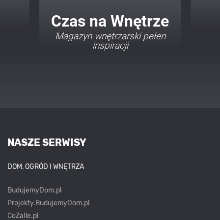
Twój Dom Twój Styl
Porady i inspiracje w
najmodniejszych stylach
NASZE SERWISY
DOM, OGRÓD I WNĘTRZA
BudujemyDom.pl
Projekty.BudujemyDom.pl
CoZaIle.pl