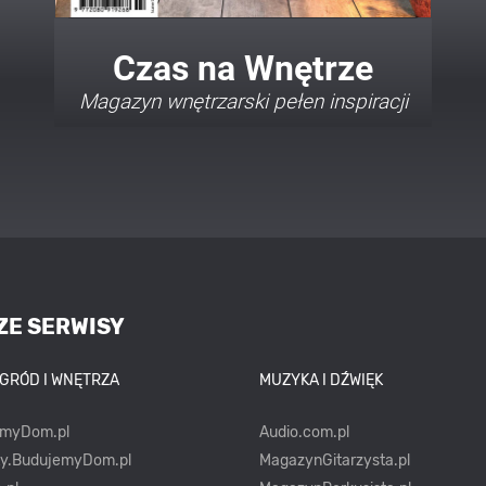
Twój Dom Twój Styl
Porady i inspiracje w najmodniejszych
stylach
ZE SERWISY
OGRÓD I WNĘTRZA
MUZYKA I DŹWIĘK
emyDom.pl
Audio.com.pl
ty.BudujemyDom.pl
MagazynGitarzysta.pl