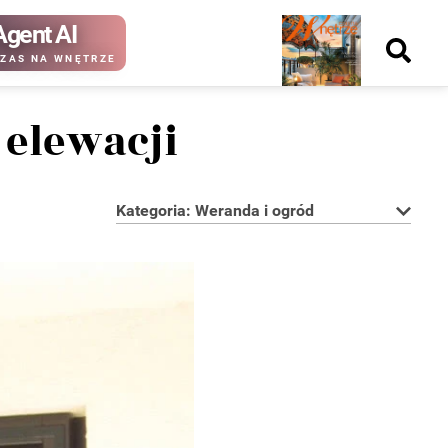
Agent AI
Nowy
ZAS NA WNĘTRZE
numer
 elewacji
Kategoria: Weranda i ogród
kup ten
kup ten
numer
numer
Wydanie papierowe
Wydanie cyfrowe