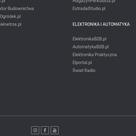
.pl
MagazynPerkusista.pl
ator Budownictwa
EstradaiStudio.pl
yOgródek.pl
Wnetrze.pl
ELEKTRONIKA I AUTOMATYKA
ElektronikaB2B.pl
AutomatykaB2B.pl
Elektronika Praktyczna
Elportal.pl
Świat Radio