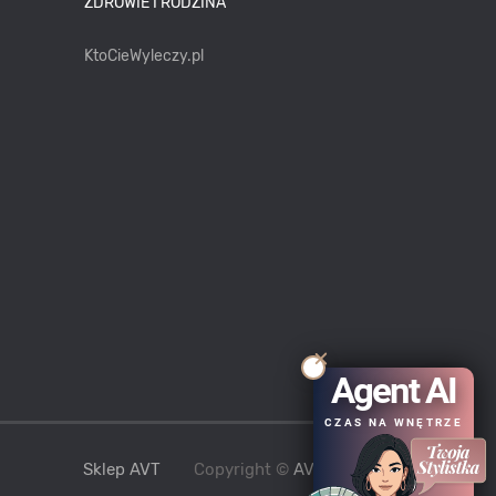
ZDROWIE I RODZINA
KtoCieWyleczy.pl
Agent AI
CZAS NA WNĘTRZE
Sklep AVT
Copyright ©
AVT
2021