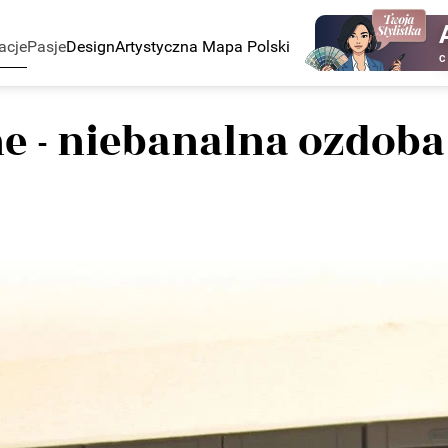
acje
Pasje
Design
Artystyczna Mapa Polski
C
 - niebanalna ozdoba