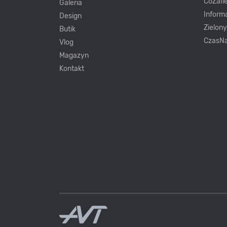
CoZaIle
Galeria
Inform
Design
Zielon
Butik
CzasNa
Vlog
Magazyn
Kontakt