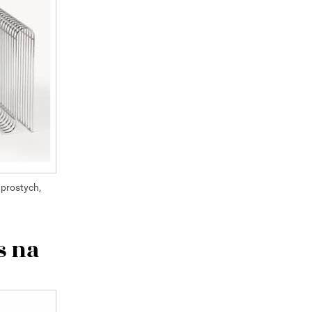
 prostych,
s na