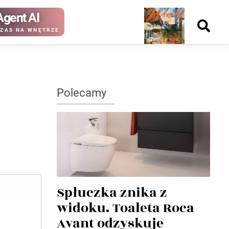
Agent AI
Nowy
ZAS NA WNĘTRZE
numer
Polecamy
kup ten
kup ten
numer
numer
Wydanie papierowe
Wydanie cyfrowe
Spłuczka znika z
widoku. Toaleta Roca
Avant odzyskuje