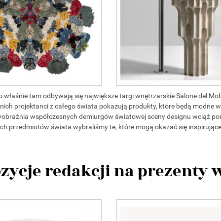
to właśnie tam odbywają się największe targi wnętrzarskie Salone del Mob
ch projektanci z całego świata pokazują produkty, które będą modne 
yobraźnia współczesnych demiurgów światowej sceny designu wciąż po
jszych przedmiotów świata wybraliśmy te, które mogą okazać się inspirują
zycje redakcji na prezenty 