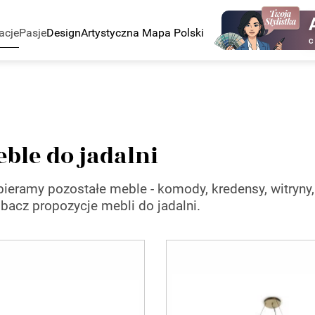
acje
Pasje
Design
Artystyczna Mapa Polski
C
meble do jadalni
obieramy pozostałe meble - komody, kredensy, witryny,
bacz propozycje mebli do jadalni.