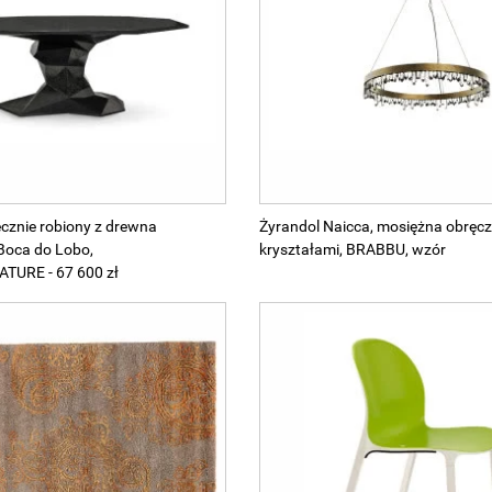
ęcznie robiony z drewna
Żyrandol Naicca, mosiężna obręc
 Boca do Lobo,
kryształami, BRABBU, wzór
URE - 67 600 zł