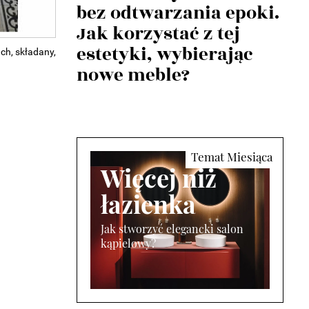
bez odtwarzania epoki.
Jak korzystać z tej
estetyki, wybierając
ch, składany,
nowe meble?
Więcej niż
łazienka
Jak stworzyć elegancki salon
kąpielowy?