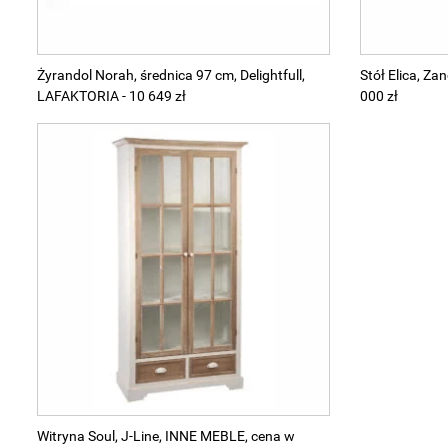
Żyrandol Norah, średnica 97 cm, Delightfull,
Stół Elica, 
LAFAKTORIA - 10 649 zł
000 zł
Witryna Soul, J-Line, INNE MEBLE, cena w