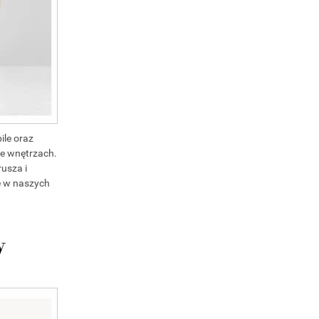
ile oraz
we wnętrzach.
rusza i
ce w naszych
w