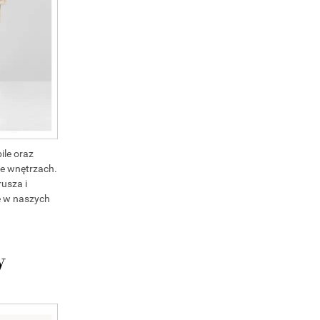
ile oraz
we wnętrzach.
rusza i
ce w naszych
w