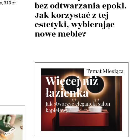
bez odtwarzania epoki.
 319 zł
Jak korzystać z tej
estetyki, wybierając
nowe meble?
Więcej niż
łazienka
Jak stworzyć elegancki salon
kąpielowy?