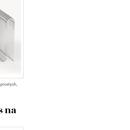
 prostych,
s na