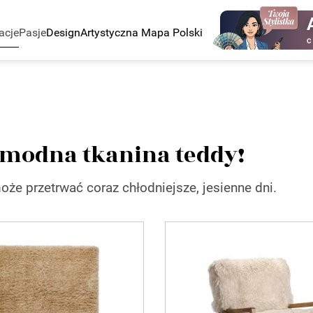
acje
Pasje
Design
Artystyczna Mapa Polski
C
li modna tkanina teddy!
że przetrwać coraz chłodniejsze, jesienne dni.