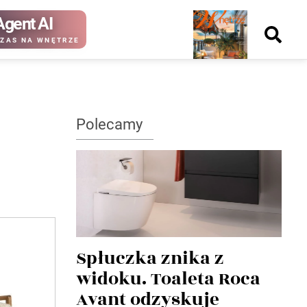
Agent AI
Nowy
ZAS NA WNĘTRZE
numer
Polecamy
kup ten
kup ten
numer
numer
Wydanie papierowe
Wydanie cyfrowe
Spłuczka znika z
widoku. Toaleta Roca
Avant odzyskuje