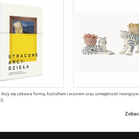
iej liczy się zabawa formą, kształtem i wzorem oraz umiejętność nawiązy
25.
Zobac