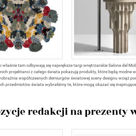
to właśnie tam odbywają się największe targi wnętrzarskie Salone del Mob
ch projektanci z całego świata pokazują produkty, które będą modne 
yobraźnia współczesnych demiurgów światowej sceny designu wciąż po
jszych przedmiotów świata wybraliśmy te, które mogą okazać się inspirują
zycje redakcji na prezenty 