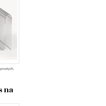
 prostych,
s na