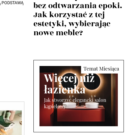
bez odtwarzania epoki.
Ą PODSTAWĄ
Jak korzystać z tej
estetyki, wybierając
nowe meble?
Więcej niż
łazienka
Jak stworzyć elegancki salon
kąpielowy?