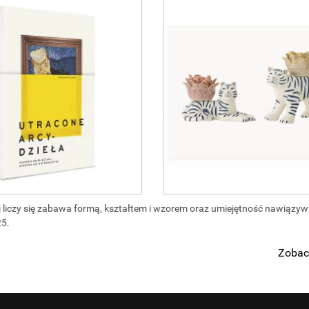
iej liczy się zabawa formą, kształtem i wzorem oraz umiejętność nawiązy
25.
Zobac