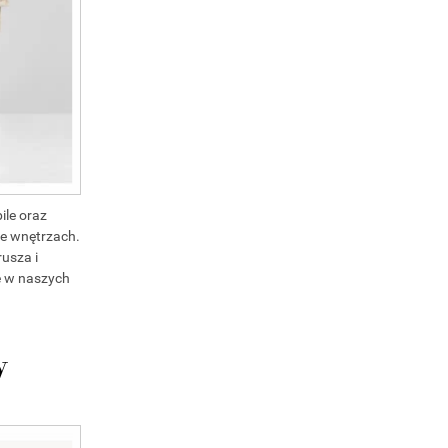
ile oraz
we wnętrzach.
rusza i
ce w naszych
w