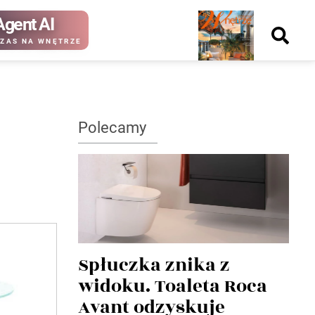
Agent AI
Nowy
ZAS NA WNĘTRZE
numer
Polecamy
kup ten
kup ten
numer
numer
Wydanie papierowe
Wydanie cyfrowe
Spłuczka znika z
widoku. Toaleta Roca
Avant odzyskuje