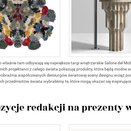
to właśnie tam odbywają się największe targi wnętrzarskie Salone del Mob
ch projektanci z całego świata pokazują produkty, które będą modne 
yobraźnia współczesnych demiurgów światowej sceny designu wciąż po
jszych przedmiotów świata wybraliśmy te, które mogą okazać się inspirują
zycje redakcji na prezenty 