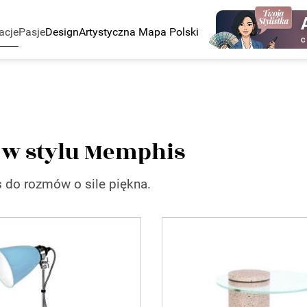
acje
Pasje
Design
Artystyczna Mapa Polski
C
z w stylu Memphis
 do rozmów o sile piękna.