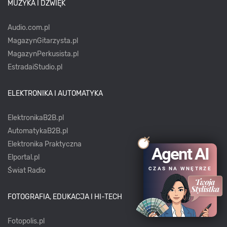
MUZYKA I DŹWIĘK
Audio.com.pl
MagazynGitarzysta.pl
MagazynPerkusista.pl
EstradaiStudio.pl
ELEKTRONIKA I AUTOMATYKA
ElektronikaB2B.pl
AutomatykaB2B.pl
Elektronika Praktyczna
Agent AI
Elportal.pl
CZAS NA WNĘTRZE
Świat Radio
FOTOGRAFIA, EDUKACJA I HI-TECH
Fotopolis.pl