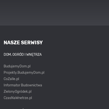
NASZE SERWISY
DOM, OGRÓD I WNĘTRZA
BudujemyDom.pl
Projekty.BudujemyDom.pl
CoZaIle.pl
Informator Budownictwa
ZielonyOgródek.pl
CzasNaWnetrze.pl