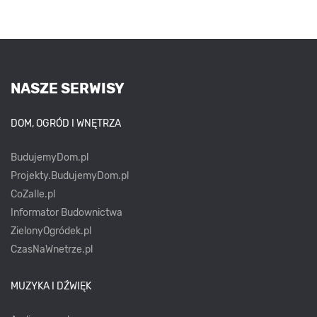
NASZE SERWISY
DOM, OGRÓD I WNĘTRZA
BudujemyDom.pl
Projekty.BudujemyDom.pl
CoZaIle.pl
Informator Budownictwa
ZielonyOgródek.pl
CzasNaWnetrze.pl
MUZYKA I DŹWIĘK