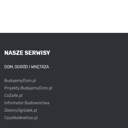
NASZE SERWISY
DOM, OGRÓD I WNĘTRZA
BudujemyDom.pl
Projekty.BudujemyDom.pl
CoZaIle.pl
Informator Budownictwa
ZielonyOgródek.pl
CzasNaWnetrze.pl