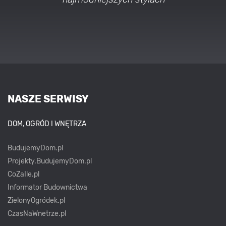
NASZE SERWISY
DOM, OGRÓD I WNĘTRZA
BudujemyDom.pl
Projekty.BudujemyDom.pl
CoZaIle.pl
Informator Budownictwa
ZielonyOgródek.pl
CzasNaWnetrze.pl