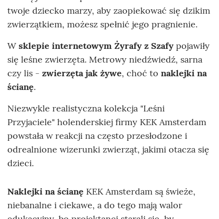
twoje dziecko marzy, aby zaopiekować się dzikim
zwierzątkiem, możesz spełnić jego pragnienie.
W
sklepie internetowym Żyrafy z Szafy
pojawiły
się leśne zwierzęta. Metrowy niedźwiedź, sarna
czy lis -
zwierzęta jak żywe
, choć to
naklejki na
ścianę
.
Niezwykle realistyczna kolekcja "Leśni
Przyjaciele" holenderskiej firmy KEK Amsterdam
powstała w reakcji na często przesłodzone i
odrealnione wizerunki zwierząt, jakimi otacza się
dzieci.
Naklejki na ścianę
KEK Amsterdam są świeże,
niebanalne i ciekawe, a do tego mają walor
edukacyjny, bo projektanci starali się, by