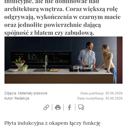
intuicyjne, ale nie dominować nad
architekturą wnętrza. Coraz większą rolę
odgrywają, wykończenia w czarnym macie
oraz jednolite powierzchnie dającą
spójność z blatem czy zabudową.
Zdjęcia: Materiały prasowe
Data publikacji: 30.06.2026
Autor: Redakcja
Data modyfikacji: 30.06.2026
Płyta indukcyjna z okapem łączy funkcję