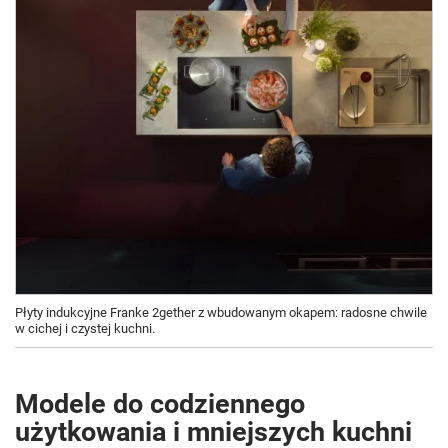
Płyty indukcyjne Franke 2gether z wbudowanym okapem: radosne chwile
w cichej i czystej kuchni.
Modele do codziennego
użytkowania i mniejszych kuchni