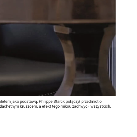
toletem jako podstawą. Philippe Starck połączył przedmiot o
lachetnym kruszcem, a efekt tego miksu zachwycił wszystkich.