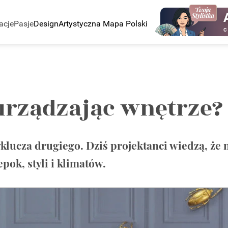
acje
Pasje
Design
Artystyczna Mapa Polski
C
 urządzając wnętrze?
klucza drugiego. Dziś projektanci wiedzą, że n
pok, styli i klimatów.