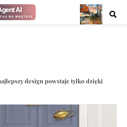
Agent AI
Nowy
ZAS NA WNĘTRZE
numer
kup ten
kup ten
numer
numer
Wydanie papierowe
Wydanie cyfrowe
ajlepszy design powstaje tylko dzięki