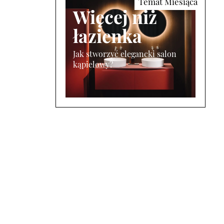
Więcej niż
łazienka
Jak stworzyć elegancki salon
kąpielowy?