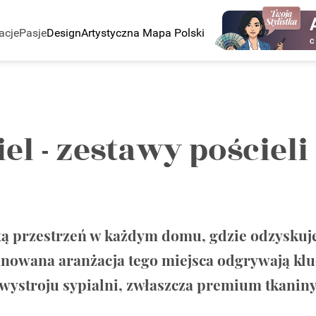
acje
Pasje
Design
Artystyczna Mapa Polski
C
el - zestawy pościel
stą przestrzeń w każdym domu, gdzie odzyskuj
owana aranżacja tego miejsca odgrywają kluc
ystroju sypialni, zwłaszcza premium tkaniny i