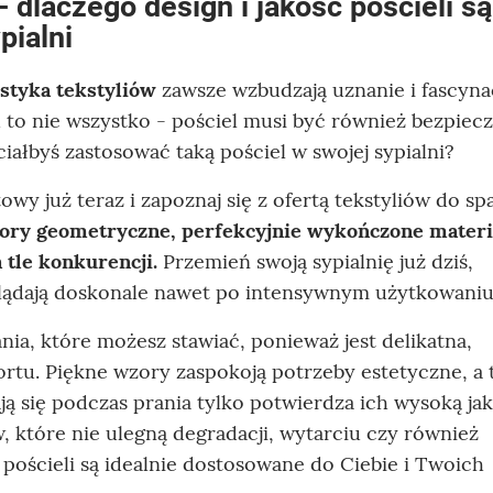
- dlaczego design i jakość pościeli są
pialni
styka tekstyliów
zawsze wzbudzają uznanie i fascyna
to nie wszystko - pościel musi być również bezpiecz
ciałbyś zastosować taką pościel w swojej sypialni?
owy już teraz i zapoznaj się z ofertą tekstyliów do spa
ory geometryczne, perfekcyjnie wykończone materia
 tle konkurencji.
Przemień swoją sypialnię już dziś,
glądają doskonale nawet po intensywnym użytkowaniu
a, które możesz stawiać, ponieważ jest delikatna,
ortu. Piękne wzory zaspokoją potrzeby estetyczne, a 
ają się podczas prania tylko potwierdza ich wysoką jak
, które nie ulegną degradacji, wytarciu czy również
 pościeli są idealnie dostosowane do Ciebie i Twoich