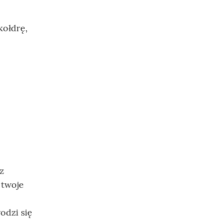
kołdrę,
z
 twoje
odzi się