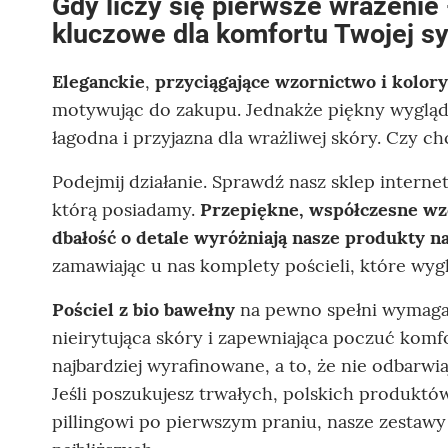
Gdy liczy się pierwsze wrażenie 
kluczowe dla komfortu Twojej sy
Eleganckie
,
przyciągające wzornictwo i kolory
motywując do zakupu. Jednakże piękny wygląd 
łagodna i przyjazna dla wrażliwej skóry. Czy ch
Podejmij działanie. Sprawdź nasz sklep internet
którą posiadamy.
Przepiękne, współczesne wz
dbałość o detale wyróżniają nasze produkty na
zamawiając u nas komplety pościeli, które wy
Pościel z bio bawełny
na pewno spełni wymagani
nieirytująca skóry i zapewniająca poczuć komf
najbardziej wyrafinowane, a to, że nie odbarwi
Jeśli poszukujesz trwałych, polskich produktów
pillingowi po pierwszym praniu, nasze zestawy