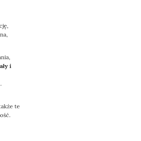
cję,
na,
nia,
ły i
.
także te
ość.