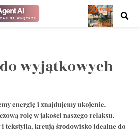
Agent AI
Nowy
ZAS NA WNĘTRZE
numer
i do wyjątkowych
kup ten
kup ten
numer
numer
Wydanie papierowe
Wydanie cyfrowe
emy energię i znajdujemy ukojenie.
zową rolę w jakości naszego relaksu.
 tekstylia, kreują środowisko idealne do