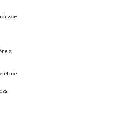
aniczne
óre z
wietnie
esz