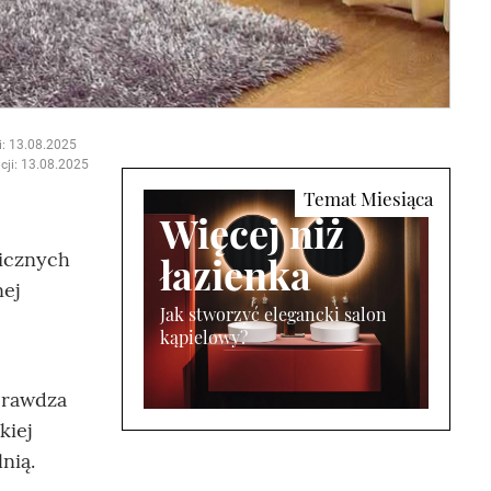
i: 13.08.2025
cji: 13.08.2025
Więcej niż
gicznych
łazienka
nej
Jak stworzyć elegancki salon
kąpielowy?
sprawdza
kiej
nią.