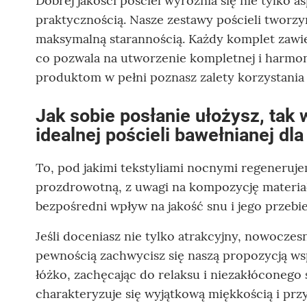
Dobrej jakości pościel wyróżnia się nie tylko a
praktycznością. Nasze zestawy pościeli tworz
maksymalną starannością. Każdy komplet zawie
co pozwala na utworzenie kompletnej i harmoni
produktom w pełni poznasz zalety korzystania z
Jak sobie posłanie ułożysz, tak
idealnej pościeli bawełnianej dla
To, pod jakimi tekstyliami nocnymi regenerujem
prozdrowotną, z uwagi na kompozycję materiał
bezpośredni wpływ na jakość snu i jego przebie
Jeśli doceniasz nie tylko atrakcyjny, nowoczes
pewnością zachwycisz się naszą propozycją ws
łóżko, zachęcając do relaksu i niezakłóconego
charakteryzuje się wyjątkową miękkością i przy