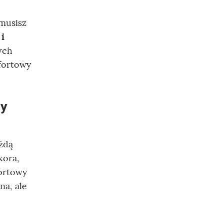
musisz
 i
ych
fortowy
ny
żdą
 kora,
fortowy
na, ale