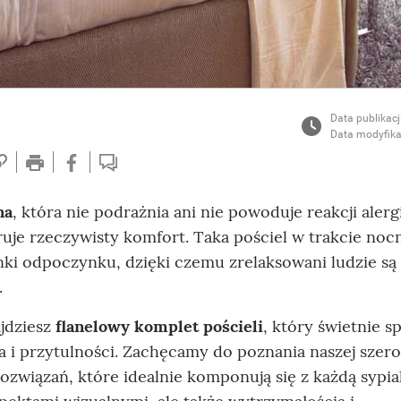
Data publikacj
Data modyfika
na
, która nie podrażnia ani nie powoduje reakcji aler
eruje rzeczywisty komfort. Taka pościel w trakcie noc
nki odpoczynku, dzięki czemu zrelaksowani ludzie są
.
jdziesz
flanelowy komplet pościeli
, który świetnie 
ła i przytulności. Zachęcamy do poznania naszej szero
związań, które idealnie komponują się z każdą sypial