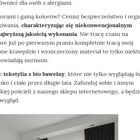
wnież dla osób z alergiami.
wzorami i gamą kolorów? Cenisz bezpieczeństwo i org
kiwania,
charakteryzując się niekonwencjonalnym
ajwyższą jakością wykonania
. Nie tracę czasu na
tóre już po pierwszym praniu kompletnie tracą swój
one krawędzie i wyszczerzony materiał to tylko niekt
powiadają normom.
ie
tekstylia z bio bawełny
, które nie tylko wyglądają ś
oko i ciało przez długie lata. Zafunduj sobie i innym
ej pościeli z naszego sklepu internetowego, a będzi
 wygląd.