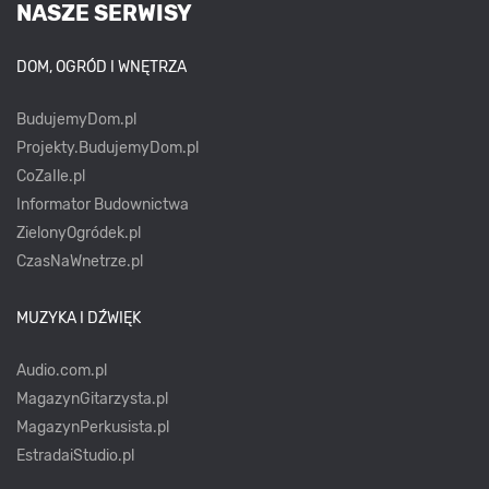
NASZE SERWISY
DOM, OGRÓD I WNĘTRZA
BudujemyDom.pl
Projekty.BudujemyDom.pl
CoZaIle.pl
Informator Budownictwa
ZielonyOgródek.pl
CzasNaWnetrze.pl
MUZYKA I DŹWIĘK
Audio.com.pl
MagazynGitarzysta.pl
MagazynPerkusista.pl
EstradaiStudio.pl