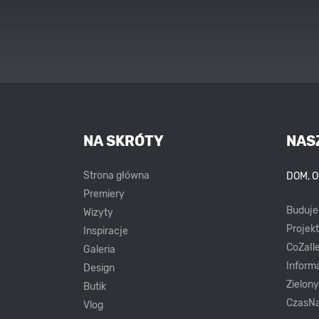
NA SKRÓTY
NAS
Strona główna
DOM, 
Premiery
Buduj
Wizyty
Projek
Inspiracje
CoZaIle
Galeria
Inform
Design
Zielon
Butik
CzasNa
Vlog