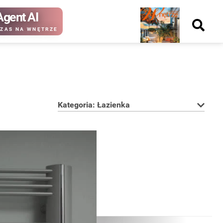
Agent AI
Nowy
ZAS NA WNĘTRZE
numer
Kategoria: Łazienka
kup ten
kup ten
numer
numer
Wydanie papierowe
Wydanie cyfrowe