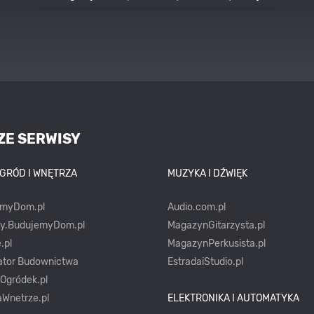
stylach
ZE SERWISY
OGRÓD I WNĘTRZA
MUZYKA I DŹWIĘK
emyDom.pl
Audio.com.pl
ty.BudujemyDom.pl
MagazynGitarzysta.pl
.pl
MagazynPerkusista.pl
ator Budownictwa
EstradaiStudio.pl
yOgródek.pl
Wnetrze.pl
ELEKTRONIKA I AUTOMATYKA