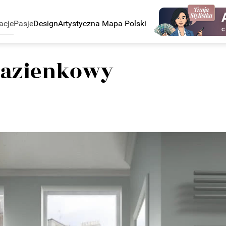
acje
Pasje
Design
Artystyczna Mapa Polski
C
 łazienkowy