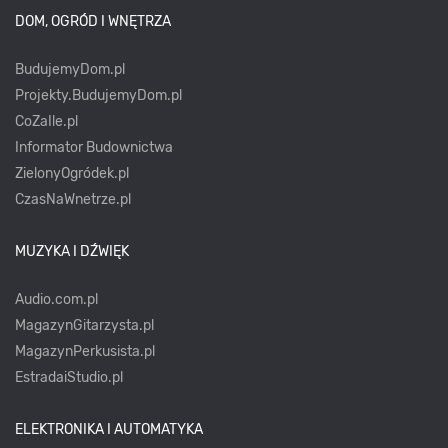
DOM, OGRÓD I WNĘTRZA
BudujemyDom.pl
Projekty.BudujemyDom.pl
CoZaIle.pl
Informator Budownictwa
ZielonyOgródek.pl
CzasNaWnetrze.pl
MUZYKA I DŹWIĘK
Audio.com.pl
MagazynGitarzysta.pl
MagazynPerkusista.pl
EstradaiStudio.pl
ELEKTRONIKA I AUTOMATYKA