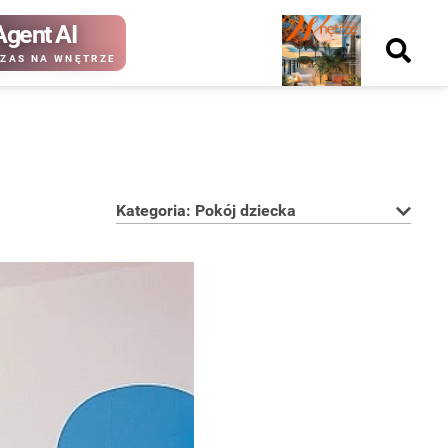
Agent AI
Nowy
ZAS NA WNĘTRZE
numer
Kategoria: Pokój dziecka
kup ten
kup ten
numer
numer
Wydanie papierowe
Wydanie cyfrowe