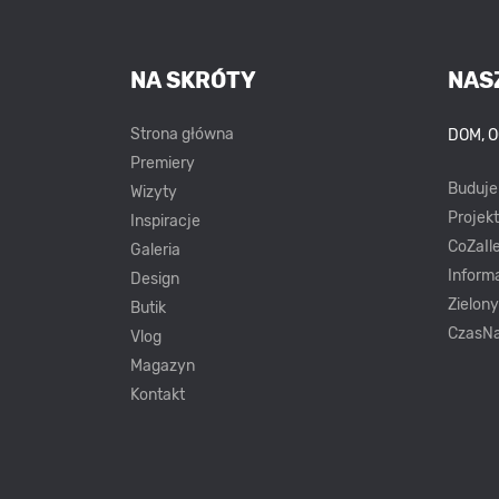
NA SKRÓTY
NAS
Strona główna
DOM, 
Premiery
Buduj
Wizyty
Projek
Inspiracje
CoZaIle
Galeria
Inform
Design
Zielon
Butik
CzasNa
Vlog
Magazyn
Kontakt