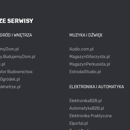
ZE SERWISY
OGRÓD I WNĘTRZA
MUZYKA I DŹWIĘK
emyDom.pl
Audio.com.pl
ty.BudujemyDom.pl
MagazynGitarzysta.pl
.pl
MagazynPerkusista.pl
ator Budownictwa
EstradaiStudio.pl
yOgródek.pl
Wnetrze.pl
ELEKTRONIKA I AUTOMATYKA
ElektronikaB2B.pl
AutomatykaB2B.pl
Elektronika Praktyczna
Elportal.pl