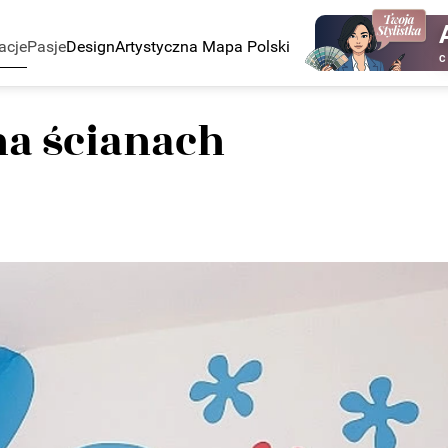
acje
Pasje
Design
Artystyczna Mapa Polski
C
a ścianach