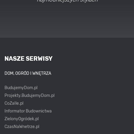
NASZE SERWISY
DOM, OGRÓD I WNĘTRZA
BudujemyDom.pl
Projekty.BudujemyDom.pl
CoZaIle.pl
Informator Budownictwa
ZielonyOgródek.pl
CzasNaWnetrze.pl