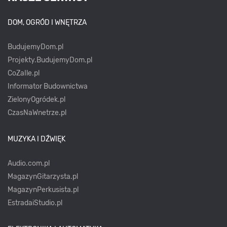
DOM, OGRÓD I WNĘTRZA
BudujemyDom.pl
Projekty.BudujemyDom.pl
CoZaIle.pl
Informator Budownictwa
ZielonyOgródek.pl
CzasNaWnetrze.pl
MUZYKA I DŹWIĘK
Audio.com.pl
MagazynGitarzysta.pl
MagazynPerkusista.pl
EstradaiStudio.pl