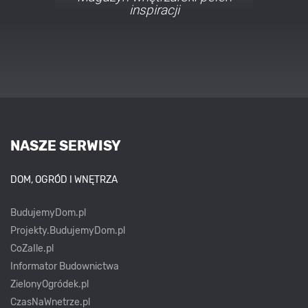
najmodniejszych stylach
NASZE SERWISY
DOM, OGRÓD I WNĘTRZA
BudujemyDom.pl
Projekty.BudujemyDom.pl
CoZaIle.pl
Informator Budownictwa
ZielonyOgródek.pl
CzasNaWnetrze.pl