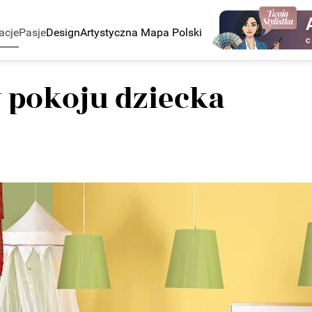
acje
Pasje
Design
Artystyczna Mapa Polski
C
 pokoju dziecka