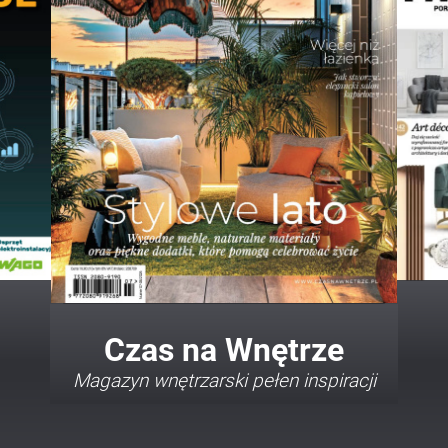
Twój Dom Twój Styl
Porady i inspiracje w najmodniejszych
stylach