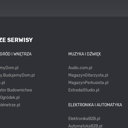
ZE SERWISY
OGRÓD I WNĘTRZA
MUZYKA I DŹWIĘK
emyDom.pl
Audio.com.pl
ty.BudujemyDom.pl
MagazynGitarzysta.pl
.pl
MagazynPerkusista.pl
ator Budownictwa
EstradaiStudio.pl
yOgródek.pl
Wnetrze.pl
ELEKTRONIKA I AUTOMATYKA
ElektronikaB2B.pl
AutomatykaB2B.pl