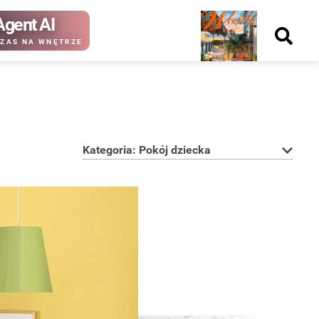
Agent AI
Nowy
ZAS NA WNĘTRZE
numer
Kategoria: Pokój dziecka
kup ten
kup ten
numer
numer
Wydanie papierowe
Wydanie cyfrowe