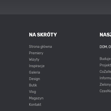
NA SKRÓTY
NAS
Strona główna
DOM, 
Premiery
Buduj
Wizyty
Projek
Inspiracje
CoZaIle
Galeria
Inform
Design
Zielon
Butik
CzasNa
Vlog
Magazyn
Kontakt