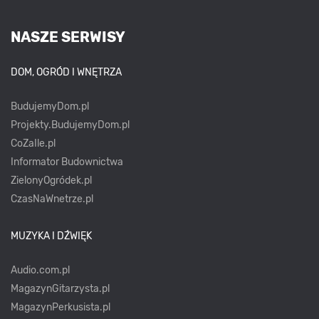
NASZE SERWISY
DOM, OGRÓD I WNĘTRZA
BudujemyDom.pl
Projekty.BudujemyDom.pl
CoZaIle.pl
Informator Budownictwa
ZielonyOgródek.pl
CzasNaWnetrze.pl
MUZYKA I DŹWIĘK
Audio.com.pl
MagazynGitarzysta.pl
MagazynPerkusista.pl