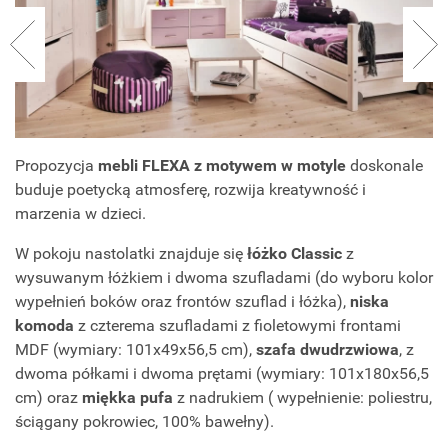
Propozycja
mebli FLEXA z motywem w motyle
doskonale
buduje poetycką atmosferę, rozwija kreatywność i
marzenia w dzieci.
W pokoju nastolatki znajduje się
łóżko Classic
z
wysuwanym łóżkiem i dwoma szufladami (do wyboru kolor
wypełnień boków oraz frontów szuflad i łóżka),
niska
komoda
z czterema szufladami z fioletowymi frontami
MDF (wymiary: 101x49x56,5 cm),
szafa dwudrzwiowa
, z
dwoma półkami i dwoma prętami (wymiary: 101x180x56,5
cm) oraz
miękka pufa
z nadrukiem ( wypełnienie: poliestru,
ściągany pokrowiec, 100% bawełny).