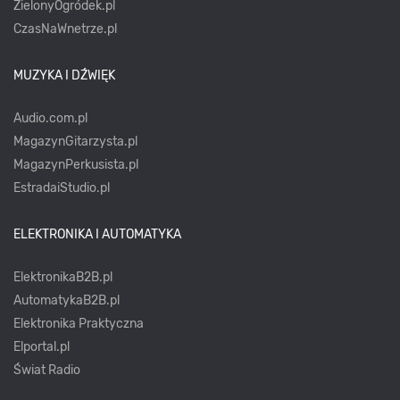
ZielonyOgródek.pl
CzasNaWnetrze.pl
MUZYKA I DŹWIĘK
Audio.com.pl
MagazynGitarzysta.pl
MagazynPerkusista.pl
EstradaiStudio.pl
ELEKTRONIKA I AUTOMATYKA
ElektronikaB2B.pl
AutomatykaB2B.pl
Elektronika Praktyczna
Elportal.pl
Świat Radio